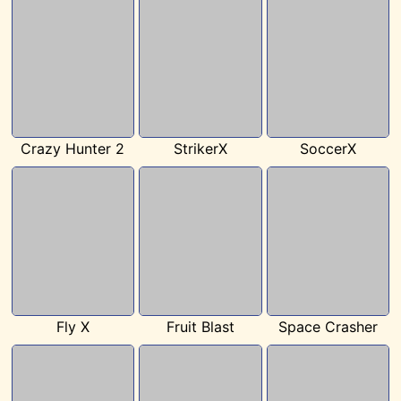
Crazy Hunter 2
StrikerX
SoccerX
Fly X
Fruit Blast
Space Crasher