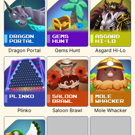
Dragon Portal
Gems Hunt
Asgard Hi-Lo
Plinko
Saloon Brawl
Mole Whacker