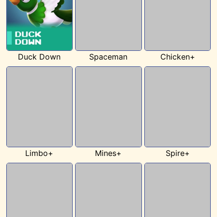
Duck Down
Spaceman
Chicken+
Limbo+
Mines+
Spire+