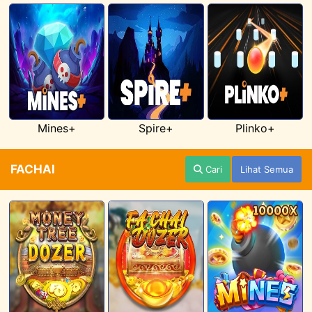
Mines+
Spire+
Plinko+
FACHAI
Cari
Lihat Semua