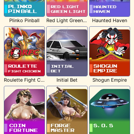
Plinko Pinball
Red Light Green Light
Haunted Haven
Roulette Fight Chicken
Initial Bet
Shogun Empire