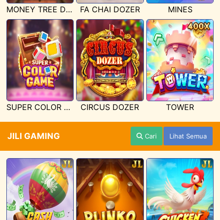
MONEY TREE DOZER
FA CHAI DOZER
MINES
SUPER COLOR GAME
CIRCUS DOZER
TOWER
JILI GAMING
Cari
Lihat Semua