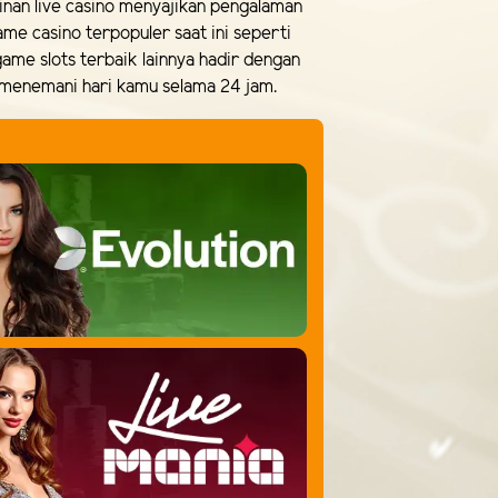
ainan live casino menyajikan pengalaman
me casino terpopuler saat ini seperti
game slots terbaik lainnya hadir dengan
p menemani hari kamu selama 24 jam.