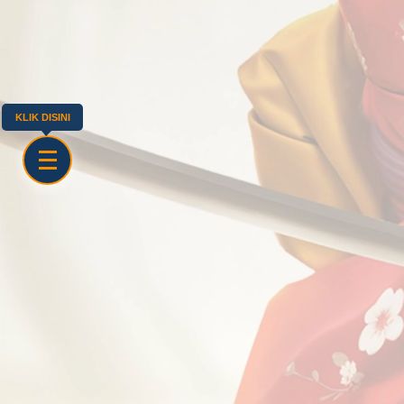
KLIK DISINI